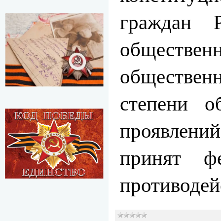
граждан Р
обществе
обществен
степени о
проявлен
принят ф
противоде