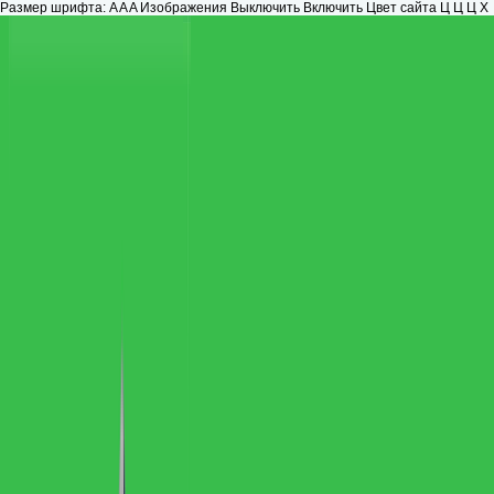
Размер шрифта:
A
A
A
Изображения
Выключить
Включить
Цвет сайта
Ц
Ц
Ц
Х