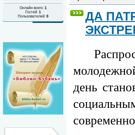
Онлайн всего:
1
ДА ПАТ
Гостей:
1
Пользователей:
0
ЭКСТРЕ
Распростр
молодежно
день стано
социал
современн