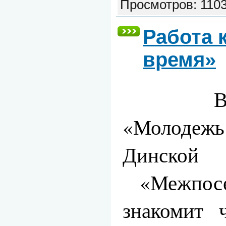
Просмотров:
110
Работа 
время»
В рамк
«Молодеж
Динс
«Межпосел
знакомит ч