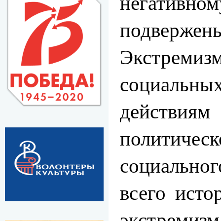
негативно
подвержены
Экстрем
социальных
действиям
политичес
социальног
всего исто
экстремизм