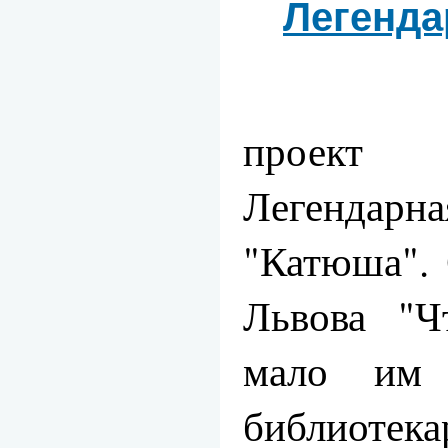
Легенда
Район
проект 
Легенда
"Катюша".
Львова "Ч
мало им 
библиоте