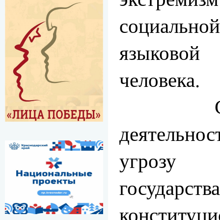
социальн
языково
человека.
Сегодня
деятельно
угрозу 
государ
конституц