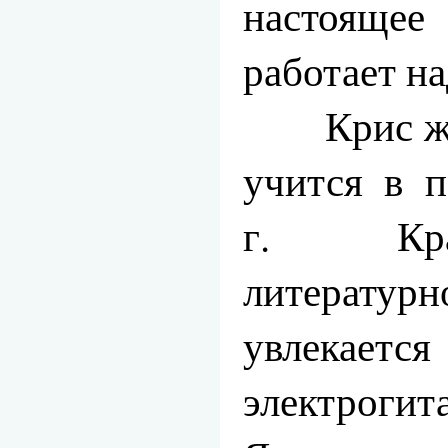
настоящее
работает н
Крис живе
учится в п
г. Кра
литерат
увлекаетс
электроги