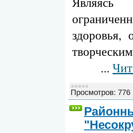
Являяс
ограниче
здоровья, 
творческим
...
Чит
Просмотров:
776
Районны
"Несокр